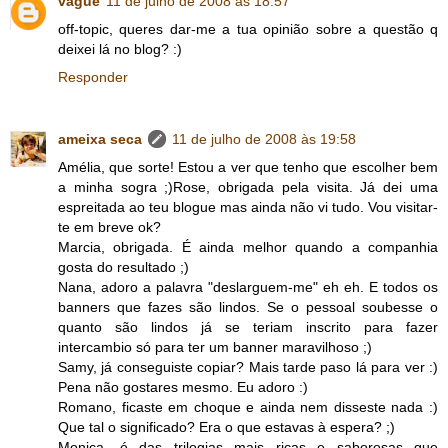
vague
11 de julho de 2008 às 18:57
off-topic, queres dar-me a tua opinião sobre a questão q
deixei lá no blog? :)
Responder
ameixa seca
11 de julho de 2008 às 19:58
Amélia, que sorte! Estou a ver que tenho que escolher bem
a minha sogra ;)Rose, obrigada pela visita. Já dei uma
espreitada ao teu blogue mas ainda não vi tudo. Vou visitar-
te em breve ok?
Marcia, obrigada. É ainda melhor quando a companhia
gosta do resultado ;)
Nana, adoro a palavra "deslarguem-me" eh eh. E todos os
banners que fazes são lindos. Se o pessoal soubesse o
quanto são lindos já se teriam inscrito para fazer
intercambio só para ter um banner maravilhoso ;)
Samy, já conseguiste copiar? Mais tarde paso lá para ver :)
Pena não gostares mesmo. Eu adoro :)
Romano, ficaste em choque e ainda nem disseste nada :)
Que tal o significado? Era o que estavas à espera? ;)
Monica, é das trilogias mais ricas e saborosas que