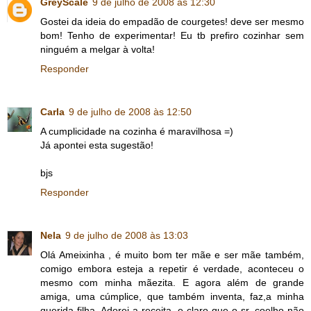
GreyScale
9 de julho de 2008 às 12:30
Gostei da ideia do empadão de courgetes! deve ser mesmo
bom! Tenho de experimentar! Eu tb prefiro cozinhar sem
ninguém a melgar à volta!
Responder
Carla
9 de julho de 2008 às 12:50
A cumplicidade na cozinha é maravilhosa =)
Já apontei esta sugestão!
bjs
Responder
Nela
9 de julho de 2008 às 13:03
Olá Ameixinha , é muito bom ter mãe e ser mãe também,
comigo embora esteja a repetir é verdade, aconteceu o
mesmo com minha mãezita. E agora além de grande
amiga, uma cúmplice, que também inventa, faz,a minha
querida filha. Adorei a receita, e claro que o sr. coelho não