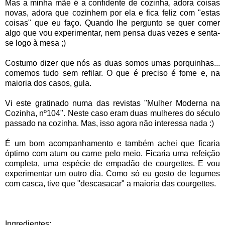
Mas a minha mãe é a confidente de cozinha, adora coisas
novas, adora que cozinhem por ela e fica feliz com "estas
coisas" que eu faço. Quando lhe pergunto se quer comer
algo que vou experimentar, nem pensa duas vezes e senta-
se logo à mesa ;)
Costumo dizer que nós as duas somos umas porquinhas...
comemos tudo sem refilar. O que é preciso é fome e, na
maioria dos casos, gula.
Vi este gratinado numa das revistas "Mulher Moderna na
Cozinha, nº104". Neste caso eram duas mulheres do século
passado na cozinha. Mas, isso agora não interessa nada :)
É um bom acompanhamento e também achei que ficaria
óptimo com atum ou carne pelo meio. Ficaria uma refeição
completa, uma espécie de empadão de courgettes. E vou
experimentar um outro dia. Como só eu gosto de legumes
com casca, tive que "descasacar" a maioria das courgettes.
Ingredientes: