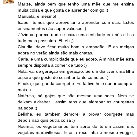
Marizé, ainda bem que tenho uma mãe que me ensina
muita coisa e que gosta de aprender comigo :)
Manuela, é mesmo!
Isabel, temos que aproveitar e aprender com elas. Estes
ensinamentos são super valiosos ;)
Zézinha, parece que se baixa uma entidade em nós e fica
tudo meio possuído. Eh eh ;)
Claudia, deve ficar muito bom o empadão. E as melgas
agora no verão ainda são mais chatas.
Carla, é uma cumplicidade que eu adoro. A minha mãe está
sempre disposta a comer de tudo :)
Nela, vai de geração em geração. Se um dia tiver uma filha
espero que goste de cozinhar tanto como eu :)
Pipoka, que ganda courgette. Eu lá tive hoje que ir comprar
mais :)
Natércia, há gajos que são mesmo uma seca. Nem se
deixam aldrabar... assim tens que aldrabar as courgettes
na sopa ;)
Belinha, eu também demorei a provar courgette mas
depois não quis outra coisa :)
Noémia, os vegetarianos têm sorte de terem assim uns
vegetais maravilhosos. E esta receitinha é mesmo veggie,