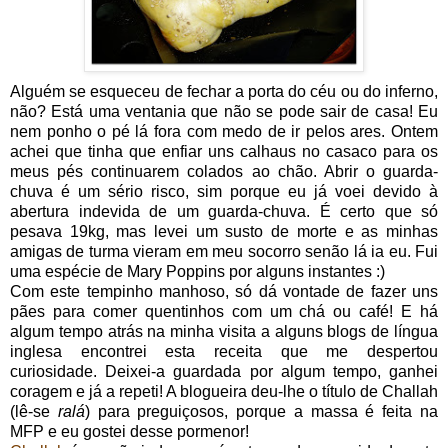
Alguém se esqueceu de fechar a porta do céu ou do inferno,
não? Está uma ventania que não se pode sair de casa! Eu
nem ponho o pé lá fora com medo de ir pelos ares. Ontem
achei que tinha que enfiar uns calhaus no casaco para os
meus pés continuarem colados ao chão. Abrir o guarda-
chuva é um sério risco, sim porque eu já voei devido à
abertura indevida de um guarda-chuva. É certo que só
pesava 19kg, mas levei um susto de morte e as minhas
amigas de turma vieram em meu socorro senão lá ia eu. Fui
uma espécie de Mary Poppins por alguns instantes :)
Com este tempinho manhoso, só dá vontade de fazer uns
pães para comer quentinhos com um chá ou café! E há
algum tempo atrás na minha visita a alguns blogs de língua
inglesa encontrei esta receita que me despertou
curiosidade. Deixei-a guardada por algum tempo, ganhei
coragem e já a repeti! A blogueira deu-lhe o título de Challah
(lê-se
ralá
) para preguiçosos, porque a massa é feita na
MFP e eu gostei desse pormenor!