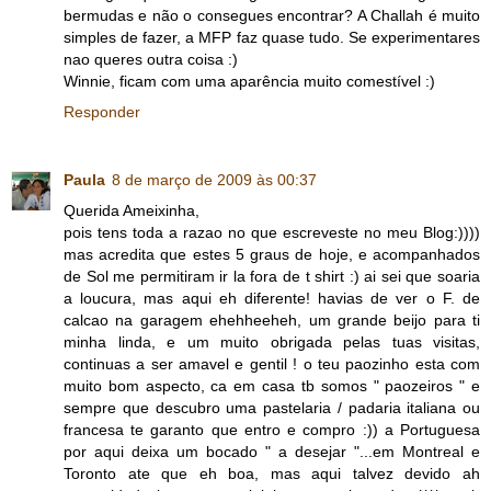
bermudas e não o consegues encontrar? A Challah é muito
simples de fazer, a MFP faz quase tudo. Se experimentares
nao queres outra coisa :)
Winnie, ficam com uma aparência muito comestível :)
Responder
Paula
8 de março de 2009 às 00:37
Querida Ameixinha,
pois tens toda a razao no que escreveste no meu Blog:))))
mas acredita que estes 5 graus de hoje, e acompanhados
de Sol me permitiram ir la fora de t shirt :) ai sei que soaria
a loucura, mas aqui eh diferente! havias de ver o F. de
calcao na garagem ehehheeheh, um grande beijo para ti
minha linda, e um muito obrigada pelas tuas visitas,
continuas a ser amavel e gentil ! o teu paozinho esta com
muito bom aspecto, ca em casa tb somos " paozeiros " e
sempre que descubro uma pastelaria / padaria italiana ou
francesa te garanto que entro e compro :)) a Portuguesa
por aqui deixa um bocado " a desejar "...em Montreal e
Toronto ate que eh boa, mas aqui talvez devido ah