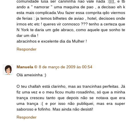
comunidade lusa ser canininha nao vale nada :((((, e tb
ando a " namorar " uma maquina de pao , a decisao eh k
esta mais complicada.Vou fazer essa comprita qdo viermos
de ferias : ja temos bilhetes de aviao , hotel, decisoes onde
irmos etc etc ! queres vir connosco ??? tenho a certeza que
N York te daria um gde abraco, como aquele que sonho te
dar um dia !
abracinhos e excelente dia da Mulher !
Responder
Manuela ©
8 de março de 2009 às 00:54
Olá ameixinha :)
O teu challah está clarinho, mas as trancinhas perfeitas. Já
fiz uma vez e o meu ficou muito rosadinho, só que a minha
trança cresceu tanto que depois não se notava que era
uma trança :( e por isso não publiquei, mas era super
saboroso e fofinho. Mas ainda não desisti!
Responder