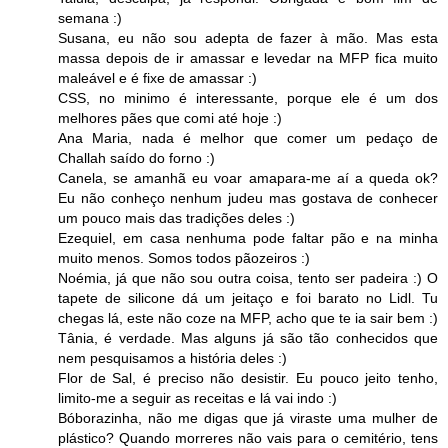
semana :)
Susana, eu não sou adepta de fazer à mão. Mas esta
massa depois de ir amassar e levedar na MFP fica muito
maleável e é fixe de amassar :)
CSS, no minimo é interessante, porque ele é um dos
melhores pães que comi até hoje :)
Ana Maria, nada é melhor que comer um pedaço de
Challah saído do forno :)
Canela, se amanhã eu voar amapara-me aí a queda ok?
Eu não conheço nenhum judeu mas gostava de conhecer
um pouco mais das tradições deles :)
Ezequiel, em casa nenhuma pode faltar pão e na minha
muito menos. Somos todos pãozeiros :)
Noémia, já que não sou outra coisa, tento ser padeira :) O
tapete de silicone dá um jeitaço e foi barato no Lidl. Tu
chegas lá, este não coze na MFP, acho que te ia sair bem :)
Tânia, é verdade. Mas alguns já são tão conhecidos que
nem pesquisamos a história deles :)
Flor de Sal, é preciso não desistir. Eu pouco jeito tenho,
limito-me a seguir as receitas e lá vai indo :)
Bóborazinha, não me digas que já viraste uma mulher de
plástico? Quando morreres não vais para o cemitério, tens