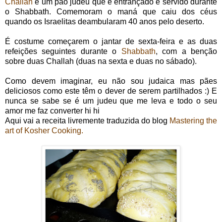
Challah
é um pão judeu que é entrançado e servido durante
o Shabbath. Comemoram o maná que caiu dos céus
quando os Israelitas deambularam 40 anos pelo deserto.
É costume começarem o jantar de sexta-feira e as duas
refeições seguintes durante o
Shabbath
, com a benção
sobre duas Challah (duas na sexta e duas no sábado).
Como devem imaginar, eu não sou judaica mas pães
deliciosos como este têm o dever de serem partilhados :) E
nunca se sabe se é um judeu que me leva e todo o seu
amor me faz converter hi hi
Aqui vai a receita livremente traduzida do blog
Mastering the
art of Kosher Cooking.