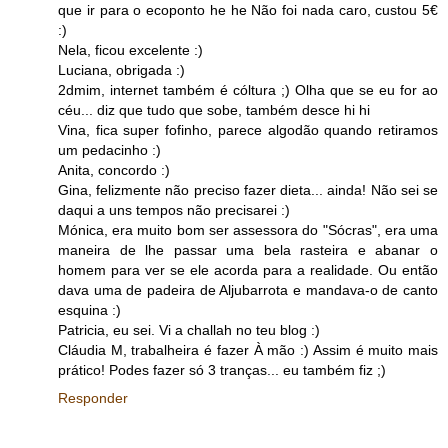
que ir para o ecoponto he he Não foi nada caro, custou 5€
:)
Nela, ficou excelente :)
Luciana, obrigada :)
2dmim, internet também é cóltura ;) Olha que se eu for ao
céu... diz que tudo que sobe, também desce hi hi
Vina, fica super fofinho, parece algodão quando retiramos
um pedacinho :)
Anita, concordo :)
Gina, felizmente não preciso fazer dieta... ainda! Não sei se
daqui a uns tempos não precisarei :)
Mónica, era muito bom ser assessora do "Sócras", era uma
maneira de lhe passar uma bela rasteira e abanar o
homem para ver se ele acorda para a realidade. Ou então
dava uma de padeira de Aljubarrota e mandava-o de canto
esquina :)
Patricia, eu sei. Vi a challah no teu blog :)
Cláudia M, trabalheira é fazer À mão :) Assim é muito mais
prático! Podes fazer só 3 tranças... eu também fiz ;)
Responder