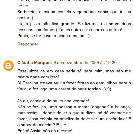
he he
Borboleta, a minha costela vegetariana sabia que tu ias
gostar :)
Lú, a pizza não fica grande. Se fizeres, ela serve duas
pessoas com fome :) Fazes outra coisa para os outros!
Paulo, se for caseira ainda e melhor :)
Responder
Cláudia Marques
9 de dezembro de 2009 às 19:20
Essa pizza cá em casa seria só para mim, mas não me
ralava nada com isso!
(A Carolina estava aqui a fazer festas ao gato, olhou para o
título, e fez logo uma careta de nariz torcido...) :))
Já eu, comia-a de muito boa vontade!
Não se faz, pá, uma pessoa a tentar "enganar" a balança,
mas assim... depois de ler o que tu dizes, só dá vontade de
fazer, essa cebola caramelizada deve ser um escândalo! E
o sabor do alecrim? E... e...
Enfim! Assim não dá mesmo!