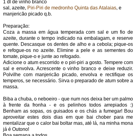
1 dl de vinho branco
sal, azeite,
Piri-Piri de medronho Quinta das Atalaias
, e
manjericão picado q.b.
Preparação:
Coza a massa em água temperada com sal e um fio de
azeite, durante o tempo indicado na embalagam, e reserve
quente. Descasque os dentes de alho e a cebola; pique-os
e refogue-os no azeite. Elimine a pele e as sementes do
tomate, pique-o e junte ao refogado.
Adicione o atum escorrido e o piri-piri a gosto. Tempere com
sal e envolva. Acrescente o vinho branco e deixe reduzir.
Polvilhe com manjericão picado, envolva e rectifique os
temperos, se necessário. Sirva o preparado de atum sobre a
massa.
Biba a chuba, o neboeiro - que num nos deixa ber um palmo
à frente da fronha - e os pelinhos todos arrepiados :)
Benham as sopas, os guisados e os chás a fumegar! Bou
aproveitar estes dois dias em que bai chober para me
mentalizar que o calor bai boltar mas, até lá, na minha mona
já é Outono!
Boa semana a todos.