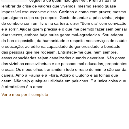
cegueira de quem não quer ver. Prefiro não me
lembrar da crise de valores que vivemos, mesmo sendo quase
impossível esquecer-me disso. Cozinho e como com prazer, mesmo
que alguma culpa surja depois. Gosto de andar a pé sozinha, viajar
de comboio com um livro na carteira, dizer "Bom dia" com convicção
e a sorrir. Ajudar quem precisa é o que me permito fazer sem pensar
duas vezes, embora haja muita gente mal-agradecida. Sou adepta
da boa disposição, da humanidade e respeito nos serviços de saúde
e educação, acredito na capacidade de generosidade e bondade
das pessoas que me rodeiam. Entristece-me que, nem sempre,
essas capacidades sejam canalizadas quando deveriam. Não gosto
das vizinhas coscuvilheiras e de pessoas mal educadas, prepotentes
e ocas. Os meus olhos transmitem tudo o resto de mim e são cor da
canela. Amo a Fauna e a Flora. Adoro o Outono e as folhas que
caem. Não vejo qualquer utilidade em peluches. E a única coisa que
é afrodisíaca é o amor.
Ver o meu perfil completo