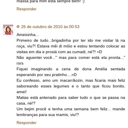
massa para mim está sempre bem! :)
Responder
®
26 de outubro de 2010 às 00:53
Ameixinha...
Primeiro de tudo...brigadinha por ter ido me visitar lá na
roça, viu?! Estava mêi di môio e estou tentando colocar as
visitas em dia e prosiá com as cumadi, né?! =D
Não aguentei você..." mas para comer está ela pronta..."
rsrs
Fiquei imaginando a cena de dona Amélia sentada
esperando por seu pratinho....=D
Eu confesso, amo um macarrãozin, mas ficaria mais feliz
saboreando esses legumes e o tanto que ficou bonito,
amei!
Matias está antenado para saber tudo o que se passa na
casa, né!?
Um bejim procê e tenha uma semana bem feliz... mande
lembranças para sua mamis, viu!?
Responder