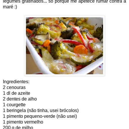
legumes gratinados... só porque me apetece rumar contra a
maré :)
Ingredientes:
2 cenouras
1 dl de azeite
2 dentes de alho
1 courgette
1 beringela (não tinha, usei brócolos)
1 pimento pequeno-verde (não usei)
1 pimento vermelho
200 g de milho