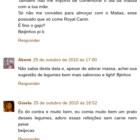
Também não me importo de comemorar o dia da massa
com a tua mãe.
Só não me convides para almoçar com o Matias, esse
possuido que só come Royal Canin.
É fino o gajo!!
Beijinhos pi ti.
Responder
Akemi
25 de outubro de 2010 às 17:00
Não sabia desta data e, apesar de adorar massa, achei sua
sugestão de legumes bem mais saboroso e light! Bjinhos
Responder
Gisela
25 de outubro de 2010 às 18:52
És do contra e muito bem, eu comia muito bem um prato
desses legumes, adoro essas refeições sem carne nem
peixe
beijocas
Responder