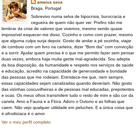
ameixa seca
Braga, Portugal
Sobrevivo numa selva de hipocrisia, burocracia e
cegueira de quem não quer ver. Prefiro não me
lembrar da crise de valores que vivemos, mesmo sendo quase
impossível esquecer-me disso. Cozinho e como com prazer, mesmo
que alguma culpa surja depois. Gosto de andar a pé sozinha, viajar
de comboio com um livro na carteira, dizer "Bom dia" com convicção
e a sorrir. Ajudar quem precisa é o que me permito fazer sem pensar
duas vezes, embora haja muita gente mal-agradecida. Sou adepta
da boa disposição, da humanidade e respeito nos serviços de saúde
e educação, acredito na capacidade de generosidade e bondade
das pessoas que me rodeiam. Entristece-me que, nem sempre,
essas capacidades sejam canalizadas quando deveriam. Não gosto
das vizinhas coscuvilheiras e de pessoas mal educadas, prepotentes
e ocas. Os meus olhos transmitem tudo o resto de mim e são cor da
canela. Amo a Fauna e a Flora. Adoro o Outono e as folhas que
caem. Não vejo qualquer utilidade em peluches. E a única coisa que
é afrodisíaca é o amor.
Ver o meu perfil completo