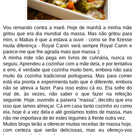
Vou remando contra a maré. Hoje de manhã a minha mãe
gritou que era dia mundial da massa. Mas não gritou para
mim, o Matias é que a estava a ouvir - como se lhe fizesse
muita diferença - Royal Canin será sempre Royal Canin e
parece-me que lhe agrada mais que massa :)
A minha mãe não pega em livros de culinária, nunca os
seguiu. Aprendeu a cozinhar com a mãe dela, e por tentativa
e erro, é verdade que cozinha muito bem, embora não saia
muito da cozinha tradicional portuguesa. Mas para comer
está ela pronta e experimenta tudo que é diferente, embora
não se atreva a fazer. Para isso estou cá eu. Ela sofre do
mal de, às vezes, não saber o que fazer na refeição
seguinte. Hoje, ouvindo a palavra "massa", decidiu que era
isso que íamos almoçar. Cá em casa tanto cozinho eu como
ela, hoje é a vez dela e até gostamos todos de massa, mas
não me importava de ter estes legumes à frente outra vez.
Muitos blogs terão a oferecer muitas receitas de massa hoje,
com certeza que serão deliciosas, mas eu ofereço-vos