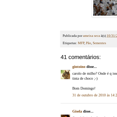
Publicada por
ameixa seca
à(s)
10/31/
Etiquetas:
MFP
,
Pão
,
Sementes
41 comentários:
gintoino
disse...
carolo de milho? Onde é q iss
tinta de choco ;-)
Bom Domingo!
31 de outubro de 2010 às 14:
Gisela
disse...