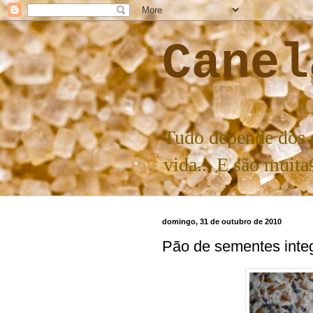
Canel
Tudo depende dos d
vida... E são muit
domingo, 31 de outubro de 2010
Pão de sementes integ