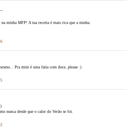
..
 na minha MFP! A tua receita é mais rica que a minha.
16
esmo... Pra mim é uma fatia com doce, please :)
05
:)
mo nunca desde que o calor do Verão se foi.
02