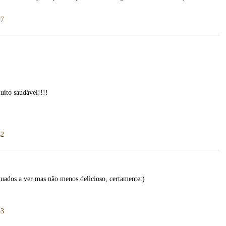
17
ito saudável!!!!
42
tuados a ver mas não menos delicioso, certamente:)
53