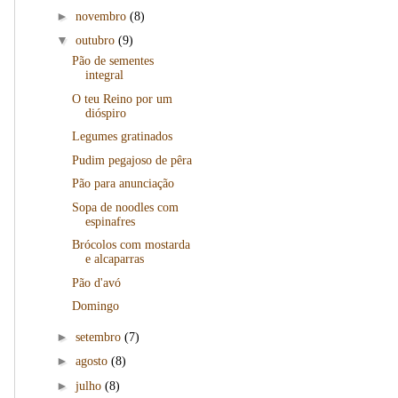
►
novembro
(8)
▼
outubro
(9)
Pão de sementes
integral
O teu Reino por um
dióspiro
Legumes gratinados
Pudim pegajoso de pêra
Pão para anunciação
Sopa de noodles com
espinafres
Brócolos com mostarda
e alcaparras
Pão d'avó
Domingo
►
setembro
(7)
►
agosto
(8)
►
julho
(8)