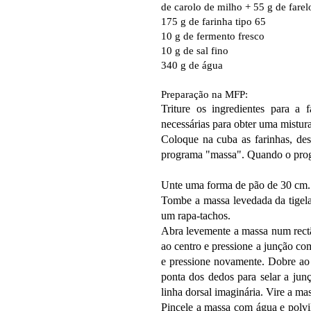
de carolo de milho + 55 g de farel
175 g de farinha tipo 65
10 g de fermento fresco
10 g de sal fino
340 g de água
Preparação na MFP:
Triture os ingredientes para a
necessárias para obter uma mistura
Coloque na cuba as farinhas, des
programa "massa". Quando o progr
Unte uma forma de pão de 30 cm.
Tombe a massa levedada da tigela
um rapa-tachos.
Abra levemente a massa num rect
ao centro e pressione a junção co
e pressione novamente. Dobre a
ponta dos dedos para selar a jun
linha dorsal imaginária. Vire a ma
Pincele a massa com água e polv