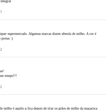
integral
27
lquer supermercado. Algumas marcas dizem sêmola de milho. A cor é
 pretas :)
52
as!
te tempo!!!
52
de milho é aquilo q fica depois de tirar os grãos de milho da maçaroca.