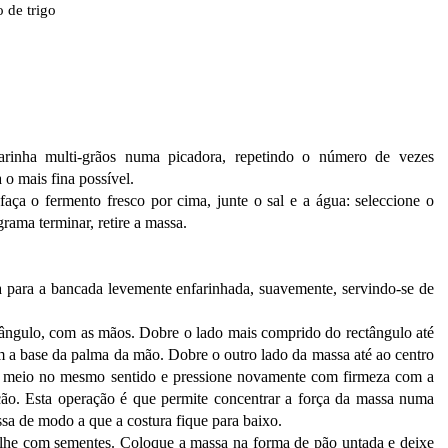
o de trigo
 farinha multi-grãos numa picadora, repetindo o número de vezes
 o mais fina possível.
faça o fermento fresco por cima, junte o sal e a água: seleccione o
ama terminar, retire a massa.
 para a bancada levemente enfarinhada, suavemente, servindo-se de
ângulo, com as mãos. Dobre o lado mais comprido do rectângulo até
m a base da palma da mão. Dobre o outro lado da massa até ao centro
o meio no mesmo sentido e pressione novamente com firmeza com a
ção. Esta operação é que permite concentrar a força da massa numa
ssa de modo a que a costura fique para baixo.
ilhe com sementes. Coloque a massa na forma de pão untada e deixe