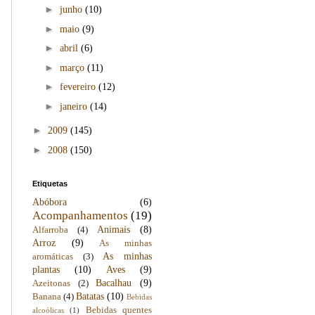
►
junho
(10)
►
maio
(9)
►
abril
(6)
►
março
(11)
►
fevereiro
(12)
►
janeiro
(14)
►
2009
(145)
►
2008
(150)
Etiquetas
Abóbora
(6)
Acompanhamentos
(19)
Animais
(8)
Alfarroba
(4)
Arroz
(9)
As minhas
As minhas
aromáticas
(3)
plantas
(10)
Aves
(9)
Bacalhau
(9)
Azeitonas
(2)
Batatas
(10)
Banana
(4)
Bebidas
Bebidas quentes
alcoólicas
(1)