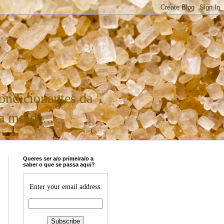
condicionantes da
a moída...
Queres ser a/o primeira/o a
saber o que se passa aqui?
Enter your email address: