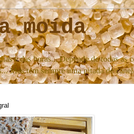
a moída
ias e das horas... Depende de todas as 
as... Mas tem sempre uma pitada de canel
ral