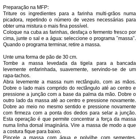
Preparação na MFP:
Triture os ingredientes para a farinha multi-grãos numa
picadora, repetindo o número de vezes necessárias para
obter uma mistura o mais fina possível.
Coloque na cuba as farinhas, desfaça o fermento fresco por
cima, junte o sal e a água: seleccione o programa "massa".
Quando o programa terminar, retire a massa.
Unte uma forma de pão de 30 cm.
Tombe a massa levedada da tigela para a bancada
levemente enfarinhada, suavemente, servindo-se de um
rapa-tachos.
Abra levemente a massa num rectângulo, com as mãos.
Dobre o lado mais comprido do rectângulo até ao centro e
pressione a junção com a base da palma da mão. Dobre o
outro lado da massa até ao centro e pressione novamente.
Dobre ao meio no mesmo sentido e pressione novamente
com firmeza com a ponta dos dedos para selar a junção.
Esta operação é que permite concentrar a força da massa
numa linha dorsal imaginária. Vire a massa de modo a que
a costura fique para baixo.
Pincele a massa com água e polvilhe com sementes.