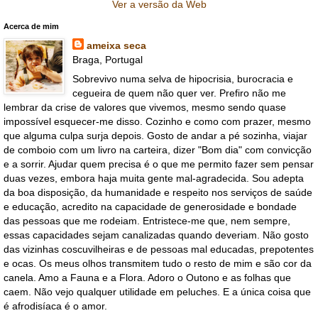
Ver a versão da Web
Acerca de mim
ameixa seca
Braga, Portugal
Sobrevivo numa selva de hipocrisia, burocracia e
cegueira de quem não quer ver. Prefiro não me
lembrar da crise de valores que vivemos, mesmo sendo quase
impossível esquecer-me disso. Cozinho e como com prazer, mesmo
que alguma culpa surja depois. Gosto de andar a pé sozinha, viajar
de comboio com um livro na carteira, dizer "Bom dia" com convicção
e a sorrir. Ajudar quem precisa é o que me permito fazer sem pensar
duas vezes, embora haja muita gente mal-agradecida. Sou adepta
da boa disposição, da humanidade e respeito nos serviços de saúde
e educação, acredito na capacidade de generosidade e bondade
das pessoas que me rodeiam. Entristece-me que, nem sempre,
essas capacidades sejam canalizadas quando deveriam. Não gosto
das vizinhas coscuvilheiras e de pessoas mal educadas, prepotentes
e ocas. Os meus olhos transmitem tudo o resto de mim e são cor da
canela. Amo a Fauna e a Flora. Adoro o Outono e as folhas que
caem. Não vejo qualquer utilidade em peluches. E a única coisa que
é afrodisíaca é o amor.